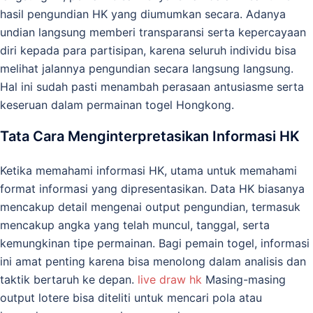
hasil pengundian HK yang diumumkan secara. Adanya
undian langsung memberi transparansi serta kepercayaan
diri kepada para partisipan, karena seluruh individu bisa
melihat jalannya pengundian secara langsung langsung.
Hal ini sudah pasti menambah perasaan antusiasme serta
keseruan dalam permainan togel Hongkong.
Tata Cara Menginterpretasikan Informasi HK
Ketika memahami informasi HK, utama untuk memahami
format informasi yang dipresentasikan. Data HK biasanya
mencakup detail mengenai output pengundian, termasuk
mencakup angka yang telah muncul, tanggal, serta
kemungkinan tipe permainan. Bagi pemain togel, informasi
ini amat penting karena bisa menolong dalam analisis dan
taktik bertaruh ke depan.
live draw hk
Masing-masing
output lotere bisa diteliti untuk mencari pola atau