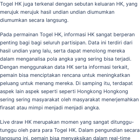
Togel HK juga terkenal dengan sebutan keluaran HK, yang
merujuk merujuk hasil undian undian diumumkan
diumumkan secara langsung.
Pada permainan Togel HK, informasi HK sangat berperan
penting bagi bagi seluruh partisipan. Data ini terdiri dari
hasil undian yang lalu, serta dapat menolong mereka
dalam menganalisa pola angka yang sering bisa terjadi.
Dengan menggunakan data HK serta informasi terkait,
pemain bisa menciptakan rencana untuk meningkatkan
peluang untuk menang mereka. Di samping itu, terdapat
aspek lain aspek seperti seperti Hongkong Hongkong
sering sering masyarakat oleh masyarakat menerjemahkan
firasat atau mimpi menjadi menjadi angka.
Live draw HK merupakan momen yang sangat ditunggu-
tunggu oleh para para Togel HK. Dalam pengundian secara
langsung ini, pemain bisa menyaksikan dalam real-time