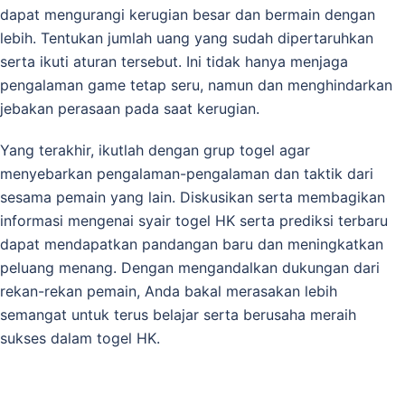
dapat mengurangi kerugian besar dan bermain dengan
lebih. Tentukan jumlah uang yang sudah dipertaruhkan
serta ikuti aturan tersebut. Ini tidak hanya menjaga
pengalaman game tetap seru, namun dan menghindarkan
jebakan perasaan pada saat kerugian.
Yang terakhir, ikutlah dengan grup togel agar
menyebarkan pengalaman-pengalaman dan taktik dari
sesama pemain yang lain. Diskusikan serta membagikan
informasi mengenai syair togel HK serta prediksi terbaru
dapat mendapatkan pandangan baru dan meningkatkan
peluang menang. Dengan mengandalkan dukungan dari
rekan-rekan pemain, Anda bakal merasakan lebih
semangat untuk terus belajar serta berusaha meraih
sukses dalam togel HK.