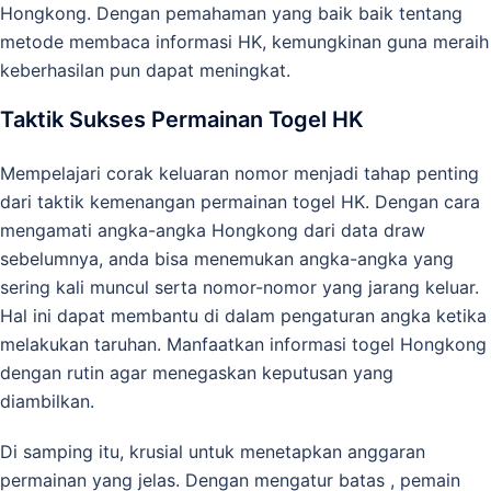
Hongkong. Dengan pemahaman yang baik baik tentang
metode membaca informasi HK, kemungkinan guna meraih
keberhasilan pun dapat meningkat.
Taktik Sukses Permainan Togel HK
Mempelajari corak keluaran nomor menjadi tahap penting
dari taktik kemenangan permainan togel HK. Dengan cara
mengamati angka-angka Hongkong dari data draw
sebelumnya, anda bisa menemukan angka-angka yang
sering kali muncul serta nomor-nomor yang jarang keluar.
Hal ini dapat membantu di dalam pengaturan angka ketika
melakukan taruhan. Manfaatkan informasi togel Hongkong
dengan rutin agar menegaskan keputusan yang
diambilkan.
Di samping itu, krusial untuk menetapkan anggaran
permainan yang jelas. Dengan mengatur batas , pemain